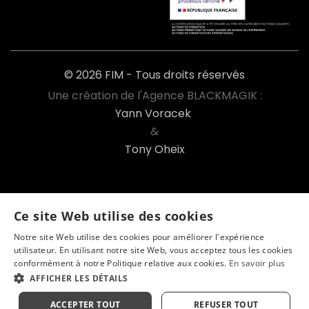
© 2026 FIM - Tous droits réservés
Une création de l'Agence BLACKMAGIK :
Yann Voracek
&
Tony Oheix
Ce site Web utilise des cookies
Notre site Web utilise des cookies pour améliorer l'expérience
utilisateur. En utilisant notre site Web, vous acceptez tous les cookies
Go
FIM enquête
conformément à notre Politique relative aux cookies.
En savoir plus
AFFICHER LES DÉTAILS
Tester mon niveau
Net-Ypareo
ACCEPTER TOUT
REFUSER TOUT