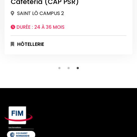
Cafétéria (CAP PSR)
SAINT LÔ CAMPUS 2
DURÉE :
24 À 36 MOIS
HÔTELLERIE