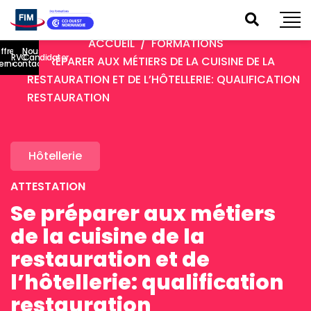
ACCUEIL
FORMATIONS
ffres
Nous
RVO
Candidater
SE PRÉPARER AUX MÉTIERS DE LA CUISINE DE LA
ternance
contacter
RESTAURATION ET DE L’HÔTELLERIE: QUALIFICATION
RESTAURATION
Hôtellerie
ATTESTATION
Se préparer aux métiers
de la cuisine de la
restauration et de
l’hôtellerie: qualification
restauration